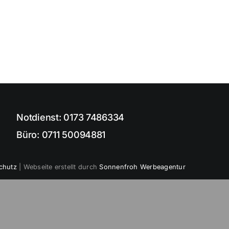
Notdienst:
0173 7486334
Büro:
0711 50094881
chutz
| Webseite erstellt durch
Sonnenfroh Werbeagentur